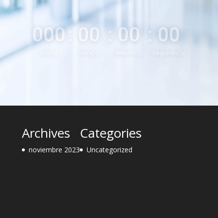
000
:
00
:
00
:
00
Día(s)
Hora(s)
Minuto(s)
Segundo(s)
Archives
Categories
noviembre 2023
Uncategorized